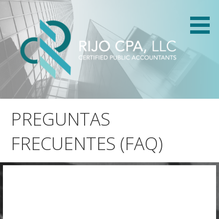
Skip
to
content
.
RIJO.pro
PREGUNTAS
FRECUENTES (FAQ)